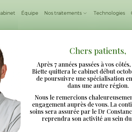
cabinet
Équipe
Nos traitements
Technologies
Chers patients,
DR JULIE MEYER
Après 7 années passées à vos côtés,
Biette quittera le cabinet début octo
de poursuivre une spécialisation e
dans une autre région.
Nous le remercions chaleureusemen
engagement auprès de vous. La conti
Chirurgien – De
soins sera assurée par le Dr Constanc
reprendra son activité au sein du