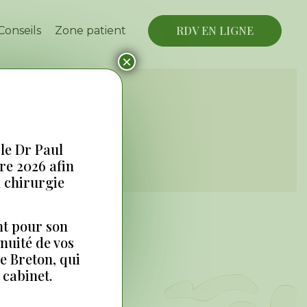
RDV EN LIGNE
Conseils
Zone patient
×
 le Dr Paul
bre 2026 afin
n chirurgie
t pour son
nuité de vos
ntiste
e Breton, qui
 cabinet.