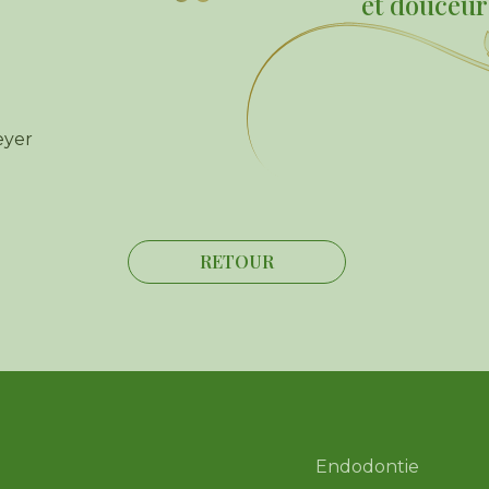
et douceur
eyer
RETOUR
Endodontie