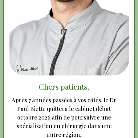
Les accidents du quotidien peuvent causer des
blessures dentaires. Réagir rapidement est
essentiel pour limiter les séquelles et sauver la
dent.
Types de traumatismes fréquents
Chers patients,
Fracture : éclat de l’émail à cassure profonde
Luxation : dent déplacée ou enfoncée
Après 7 années passées à vos côtés, le Dr
Avulsion : dent définitive expulsée = urgence
Lésion des gencives ou des tissus mous
Paul Biette quittera le cabinet début
Choc interne : changement de couleur,
octobre 2026 afin de poursuivre une
sensibilité
spécialisation en chirurgie dans une
autre région.