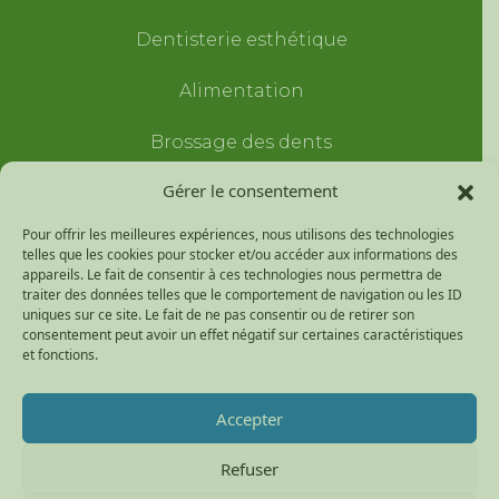
Dentisterie esthétique
Alimentation
Brossage des dents
Gérer le consentement
Traumatismes dentaires
Pour offrir les meilleures expériences, nous utilisons des technologies
Entretien prothèses dentaires
telles que les cookies pour stocker et/ou accéder aux informations des
appareils. Le fait de consentir à ces technologies nous permettra de
Extraction des dents de
traiter des données telles que le comportement de navigation ou les ID
uniques sur ce site. Le fait de ne pas consentir ou de retirer son
sagesse
consentement peut avoir un effet négatif sur certaines caractéristiques
et fonctions.
Cabinet dentaire Pays de la Zorn © 2026 Tous droits
Accepter
réservés
Refuser
Conception et réalisation :