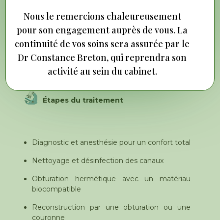
Nous le remercions chaleureusement
Carie profonde ou non traitée
pour son engagement auprès de vous. La
Traumatisme, fêlure ou restauration ancienne
continuité de vos soins sera assurée par le
Abcès ou infection à l’extrémité de la racine
Dr Constance Breton, qui reprendra son
activité au sein du cabinet.
Étapes du traitement
Diagnostic et anesthésie pour un confort total
Nettoyage et désinfection des canaux
Obturation hermétique avec un matériau
biocompatible
Reconstruction par une obturation ou une
couronne