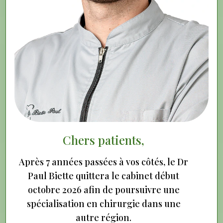
racines) pour éliminer les infections ou les
inflammations et préserver votre dent naturelle.
Chers patients,
Après 7 années passées à vos côtés, le Dr
Paul Biette quittera le cabinet début
octobre 2026 afin de poursuivre une
spécialisation en chirurgie dans une
Quand le traitement est-il nécessaire ?
autre région.