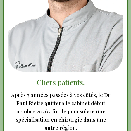
dent manquante de manière fiable, esthétique
et confortable. Il s’agit d’une vis en titane
biocompatible insérée dans l’os de la mâchoire,
qui agit comme une racine artificielle. Une
couronne ou un bridge vient ensuite restituer
l’apparence et la fonction de la dent.
Chers patients,
Après 7 années passées à vos côtés, le Dr
Paul Biette quittera le cabinet début
octobre 2026 afin de poursuivre une
spécialisation en chirurgie dans une
autre région.