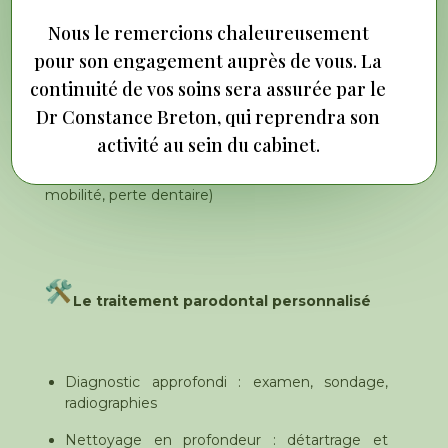
Des signes à ne pas ignorer
Nous le remercions chaleureusement
pour son engagement auprès de vous. La
continuité de vos soins sera assurée par le
Gingivite (rougeur, saignement, gonflement) :
Dr Constance Breton, qui reprendra son
réversible avec de bons soins
activité au sein du cabinet.
Parodontite : inflammation avancée menaçant
l’os et la stabilité dentaire (poches, récession,
mobilité, perte dentaire)
Le traitement parodontal personnalisé
Diagnostic approfondi : examen, sondage,
radiographies
Nettoyage en profondeur : détartrage et